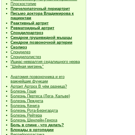
Плоскостопие
Плечелопаточный периартрит
Письмо доктора Владимирова к
пациентам
Реактивный артрит
Ревматоидный артрит
Спондилоартроз
Синдром грушевидной мышцы
Синдром позвоночной артерии
Сколиоз
Спондилез
Спондилолистез
Ишиас-невралгия седалищного нерва
"Шейная мигрень"
Анатомия позвоночника и его
важнейшие функции
Артрит Артроз В чём разница?
Болезнь Гоше
Болезнь Пертеса (Лега- Кальве)
Болезнь Пеждета
Болезнь Кенига
Болезнь Рота-Бернгардта
Болезнь Рейтера
Болезнь Шенлейн-Геноха
Боль в спине - что делать?
Блокады в ортопедии
Вертебропластика