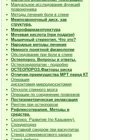
Мануальное исследование функций
позвоночника
Методы лечения боли в спине
Межпозвоночный диск, как
структура.
Микрофармакопунктура
Мочевая кислота (при подагре)
Мышечный стереотип. Что это?
Народные методы лечения
Немного понятной физиологии
Обследование при боли в спине
Остеопороз. Вопросы и ответы.
Остеохондропатии - подробно
О
СТЕОПОРОЗ.Факторы риска
Отличие,преимущества МРТ перед КТ
Операция
дискэктомия,микродискэктомия
Опухоли спинного мозга
Операции по соединению позвонков
Постизометрическая релаксация
Рентген при остеопорозе
Рефлексотерапия. Методы и
средства.
Сколиоз. Развитие (по Казьмину).
Спондилодез
Суставной синдром при васкулитах
Стеноз спинномозгового канала
Спина бифида