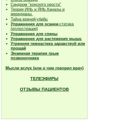
Синдром "конского хвоста"
Теория ИНЬ и ЯНЬ.Каналы и
мередианы.
Тайна врачей-убийц
Упражнения для осанки
-статика
(иллюстрации)
Упражнения для спины
Упражнения для растяжения мышц
Утренняя гимнастика здравствуй или
прощай
Энзимная терапия грыж
позвоночника
Мысли вслух (или о чем говорил врач)
ТЕЛЕЭФИРЫ
ОТЗЫВЫ ПАЦИЕНТОВ