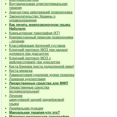
Внутридисковая электротермальная
терапия
Диагностика заболеваний позвоночника
Законодательство Украины о
здравоохранении
Как лечить межпозвоночную грыжу.
Наболело
Компьютерная томография (КТ)
Компрессионный перелом позвоночника
- лечение
Классификация болезней суставов
Клiнiчний протокол МОЗ при наданнi
допомоги при дорсалгiях
К
лiнiчний протокол МОЗ з
рефлексотерапiї при дорсалгіях
Киста Беккера (киста подколенной ямки)
Киста мениска
Ламинэктомия-удаление дужки позвонка
Лазерная нуклеотомия
Лекарственные средства для МФП
Лекарственные средства
(вспомогательные)
Лечение
циркулярной,задней,заднебоковой
грыжи
Люмбальная пункция
Мануальная терапия-что это?
Магнитно-резонансная томография