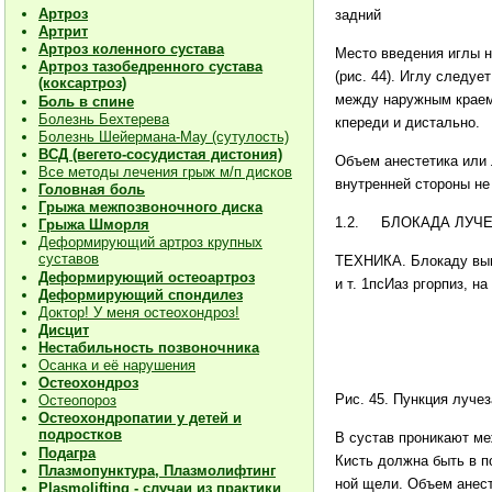
Артроз
задний
Артрит
Артроз коленного сустава
Место введения иглы н
Артроз тазобедренного сустава
(рис. 44). Иг­лу следу
(коксартроз)
между наружным краем 
Боль в спине
Болезнь Бехтерева
кпереди и дистально.
Болезнь Шейермана-Мау (сутулость)
ВСД (вегето-сосудистая дистония)
Объем анестетика или 
Все методы лечения грыж м/п дисков
внутренней стороны не 
Головная боль
Грыжа межпозвоночного диска
1.2. БЛОКАДА ЛУЧ
Грыжа Шморля
Деформирующий артроз крупных
суставов
ТЕХНИКА. Блокаду вып
Деформирующий остеоартроз
и т. 1псИаз ргорпиз, н
Деформирующий спондилез
Доктор! У меня остеохондроз!
Дисцит
Нестабильность позвоночника
Осанка и её нарушения
Остеохондроз
Рис. 45. Пункция луче
Остеопороз
Остеохондропатии у детей и
подростков
В сустав проникают ме
Подагра
Кисть должна быть в п
Плазмопунктура, Плазмолифтинг
ной щели. Объем анест
Plasmolifting - случаи из практики