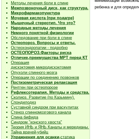
минимизации возможны
Методы лечения боли в спине
ребенка и для определ
Межпозвоночный диск, как структура.
Микрофармакопунктура
Мочевая кислота (при подагре)
Мышечный стереотип. Что это?
Народные методы лечения
Немного понятной физиологии
Обследование при боли в спине
Остеопороз. Вопросы и ответы.
Остеохондропатии - подробно
О
СТЕОПОРОЗ.Факторы риска
Отличие,преимущества МРТ перед КТ
Операция
дискэктомия,микродискэктомия
Опухоли спинного мозга
Операции по соединению позвонков
Постизометрическая релаксация
Рентген при остеопорозе
Рефлексотерапия. Методы и средства.
Сколиоз. Развитие (по Казьмину).
Спондилодез
Суставной синдром при васкулитах
Стеноз спинномозгового канала
Спина бифида
Синдром "конского хвоста"
Теория ИНЬ и ЯНЬ.Каналы и мередианы.
Тайна врачей-убийц
Упражнения для осанки
-статика