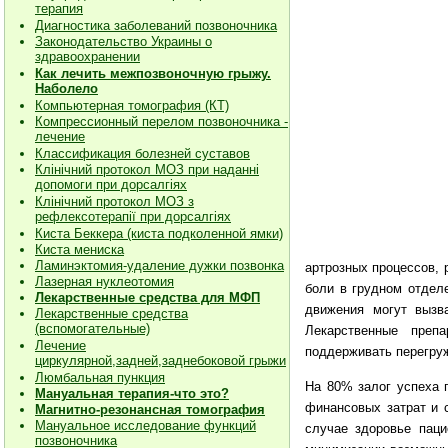
терапия
Диагностика заболеваний позвоночника
Законодательство Украины о
здравоохранении
Как лечить межпозвоночную грыжу.
Наболело
Компьютерная томография (КТ)
Компрессионный перелом позвоночника -
лечение
Классификация болезней суставов
Клiнiчний протокол МОЗ при наданнi
допомоги при дорсалгiях
К
лiнiчний протокол МОЗ з
рефлексотерапiї при дорсалгіях
Киста Беккера (киста подколенной ямки)
Киста мениска
Ламинэктомия-удаление дужки позвонка
артрозных процессов,
Лазерная нуклеотомия
боли в грудном отдел
Лекарственные средства для МФП
движения могут вызв
Лекарственные средства
(вспомогательные)
Лекарственные преп
Лечение
поддерживать перегру
циркулярной,задней,заднебоковой грыжи
Люмбальная пункция
На 80% залог успеха 
Мануальная терапия-что это?
финансовых затрат и с
Магнитно-резонансная томография
Мануальное исследование функций
случае здоровье пац
позвоночника