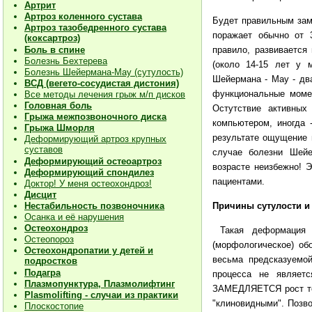
Артрит
Артроз коленного сустава
Будет правильным зам
Артроз тазобедренного сустава
поражает обычно от 
(коксартроз)
правило, развивается
Боль в спине
Болезнь Бехтерева
(около 14-15 лет у м
Болезнь Шейермана-Мау (сутулость)
Шейермана - Мау - дв
ВСД (вегето-сосудистая дистония)
функциональные момен
Все методы лечения грыж м/п дисков
Головная боль
Остутствие активных
Грыжа межпозвоночного диска
компьютером, иногда 
Грыжа Шморля
результате ощущение 
Деформирующий артроз крупных
суставов
случае болезни Шейе
Деформирующий остеоартроз
возрасте неизбежно! 
Деформирующий спондилез
пациентами.
Доктор! У меня остеохондроз!
Дисцит
Причины сутулости и
Нестабильность позвоночника
Осанка и её нарушения
Остеохондроз
Такая деформация 
Остеопороз
(морфологическое) об
Остеохондропатии у детей и
весьма предсказуемой
подростков
Подагра
процесса не являетс
Плазмопунктура, Плазмолифтинг
ЗАМЕДЛЯЕТСЯ рост тел
Plasmolifting - случаи из практики
"клиновидными". Позво
Плоскостопие