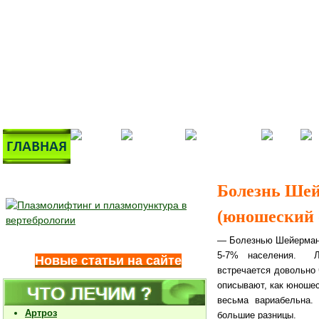
Болезнь Шей
(юношеский о
— Болезнью Шейермана
5-7% населения. Л
Новые статьи на сайте
встречается довольно 
описывают, как юношес
весьма вариабельна.
Н
Артроз
большие разницы.