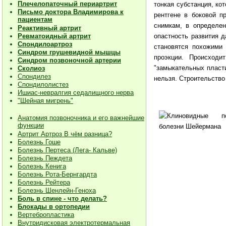
Плечелопаточный периартрит
тонкая субстанция, ко
Письмо доктора Владимирова к
рентгене в боковой п
пациентам
снимкам, в определен
Реактивный артрит
опастность развития д
Ревматоидный артрит
Спондилоартроз
становятся похожими
Синдром грушевидной мышцы
проэкции. Происходи
Синдром позвоночной артерии
"замыкательных пласти
Сколиоз
Спондилез
нельзя. Строительство
Спондилолистез
Ишиас-невралгия седалищного нерва
"Шейная мигрень"
Анатомия позвоночника и его важнейшие
функции
Артрит Артроз В чём разница?
Болезнь Гоше
Болезнь Пертеса (Лега- Кальве)
Болезнь Пеждета
Болезнь Кенига
Болезнь Рота-Бернгардта
Болезнь Рейтера
Болезнь Шенлейн-Геноха
Боль в спине - что делать?
Блокады в ортопедии
Вертебропластика
Внутридисковая электротермальная