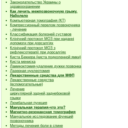
Законодательство Украины о
здравоохранении
Как лечить межпозвоночную грыжу.
Наболело
Компьютерная томография (КТ)
Компрессионный перелом позвоночника
- лечение
Классификация болезней суставов
Клiнiчний протокол МОЗ при наданнi
допомоги при дорсалгiях
К
лiнiчний протокол МОЗ з
рефлексотерапiї при дорсалгіях
Киста Беккера (киста подколенной ямки)
Киста мениска
Ламинэктомия-удаление дужки позвонка
Лазерная нуклеотомия
Лекарственные средства для МФП
Лекарственные средства
(вспомогательные)
Лечение
циркулярной,задней,заднебоковой
грыжи
Люмбальная пункция
Мануальная терапия-что это?
Магнитно-резонансная томография
Мануальное исследование функций
позвоночника
Методы лечения боли в спине