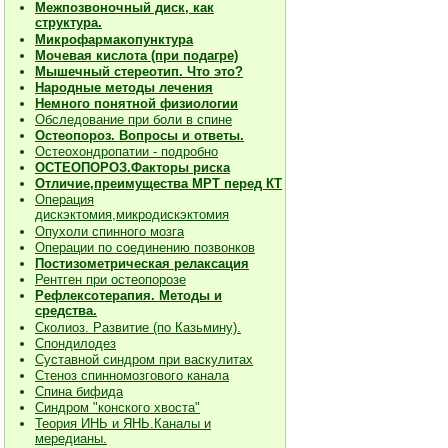
Межпозвоночный диск, как
структура.
Микрофармакопунктура
Мочевая кислота (при подагре)
Мышечный стереотип. Что это?
Народные методы лечения
Немного понятной физиологии
Обследование при боли в спине
Остеопороз. Вопросы и ответы.
Остеохондропатии - подробно
О
СТЕОПОРОЗ.Факторы риска
Отличие,преимущества МРТ перед КТ
Операция
дискэктомия,микродискэктомия
Опухоли спинного мозга
Операции по соединению позвонков
Постизометрическая релаксация
Рентген при остеопорозе
Рефлексотерапия. Методы и
средства.
Сколиоз. Развитие (по Казьмину).
Спондилодез
Суставной синдром при васкулитах
Стеноз спинномозгового канала
Спина бифида
Синдром "конского хвоста"
Теория ИНЬ и ЯНЬ.Каналы и
мередианы.