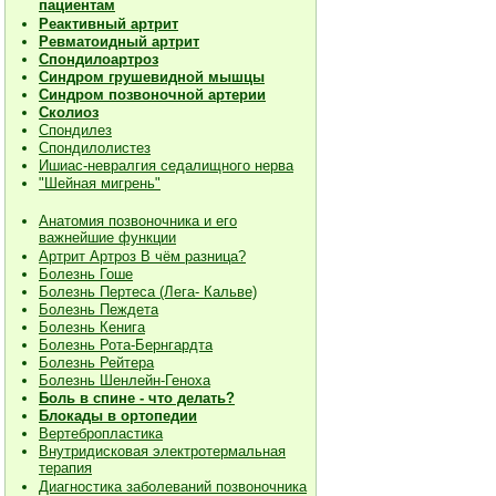
пациентам
Реактивный артрит
Ревматоидный артрит
Спондилоартроз
Синдром грушевидной мышцы
Синдром позвоночной артерии
Сколиоз
Спондилез
Спондилолистез
Ишиас-невралгия седалищного нерва
"Шейная мигрень"
Анатомия позвоночника и его
важнейшие функции
Артрит Артроз В чём разница?
Болезнь Гоше
Болезнь Пертеса (Лега- Кальве)
Болезнь Пеждета
Болезнь Кенига
Болезнь Рота-Бернгардта
Болезнь Рейтера
Болезнь Шенлейн-Геноха
Боль в спине - что делать?
Блокады в ортопедии
Вертебропластика
Внутридисковая электротермальная
терапия
Диагностика заболеваний позвоночника