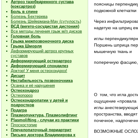
Артроз тазобедренного сустава
поясницы пер­пендику
(коксартроз)
подкожной клет­чатки
Боль в спине
Болезнь Бехтерева
Через инфильтриро­ва
Болезнь Шейермана-Мау (сутулость)
ВСД (вегето-сосудистая дистония)
надетую на шприц ем
Все методы лечения грыж м/п дисков
Головная боль
иглы перпендикулярно
Грыжа межпозвоночного диска
Поршень шприца перио
Грыжа Шморля
Деформирующий артроз крупных
мышечную ткань и
суставов
Деформирующий остеоартроз
поперечную фасцию, к
Деформирующий спондилез
Доктор! У меня остеохондроз!
Дисцит
Нестабильность позвоночника
Осанка и её нарушения
Остеохондроз
О том, что игла дос
Остеопороз
Остеохондропатии у детей и
ощущение «провала в
подростков
иглы анестезирую­щи
Подагра
пространства, вводя
Плазмопунктура, Плазмолифтинг
Plasmolifting - случаи из практики
почечное, надпочечно
Плоскостопие
Плечелопаточный периартрит
ВОЗМОЖНЫЕ ОСЛОЖНЕ
Письмо доктора Владимирова к