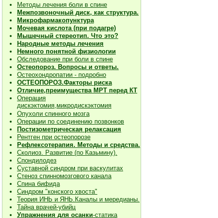
Методы лечения боли в спине
Межпозвоночный диск, как структура.
Микрофармакопунктура
Мочевая кислота (при подагре)
Мышечный стереотип. Что это?
Народные методы лечения
Немного понятной физиологии
Обследование при боли в спине
Остеопороз. Вопросы и ответы.
Остеохондропатии - подробно
О
СТЕОПОРОЗ.Факторы риска
Отличие,преимущества МРТ перед КТ
Операция
дискэктомия,микродискэктомия
Опухоли спинного мозга
Операции по соединению позвонков
Постизометрическая релаксация
Рентген при остеопорозе
Рефлексотерапия. Методы и средства.
Сколиоз. Развитие (по Казьмину).
Спондилодез
Суставной синдром при васкулитах
Стеноз спинномозгового канала
Спина бифида
Синдром "конского хвоста"
Теория ИНЬ и ЯНЬ.Каналы и мередианы.
Тайна врачей-убийц
Упражнения для осанки
-статика