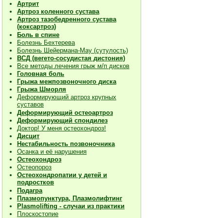
Артрит
Артроз коленного сустава
Артроз тазобедренного сустава
(коксартроз)
Боль в спине
Болезнь Бехтерева
Болезнь Шейермана-Мау (сутулость)
ВСД (вегето-сосудистая дистония)
Все методы лечения грыж м/п дисков
Головная боль
Грыжа межпозвоночного диска
Грыжа Шморля
Деформирующий артроз крупных
суставов
Деформирующий остеоартроз
Деформирующий спондилез
Доктор! У меня остеохондроз!
Дисцит
Нестабильность позвоночника
Осанка и её нарушения
Остеохондроз
Остеопороз
Остеохондропатии у детей и
подростков
Подагра
Плазмопунктура, Плазмолифтинг
Plasmolifting - случаи из практики
Плоскостопие