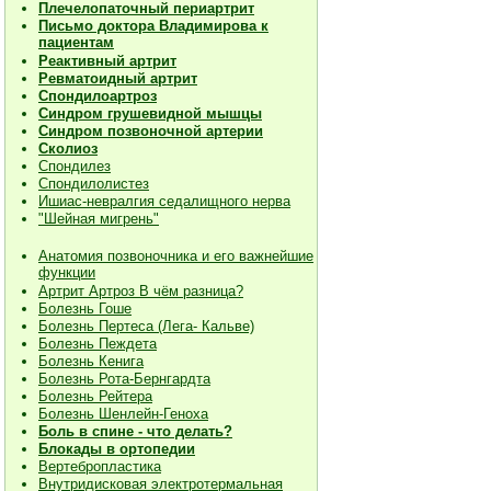
Плечелопаточный периартрит
Письмо доктора Владимирова к
пациентам
Реактивный артрит
Ревматоидный артрит
Спондилоартроз
Синдром грушевидной мышцы
Синдром позвоночной артерии
Сколиоз
Спондилез
Спондилолистез
Ишиас-невралгия седалищного нерва
"Шейная мигрень"
Анатомия позвоночника и его важнейшие
функции
Артрит Артроз В чём разница?
Болезнь Гоше
Болезнь Пертеса (Лега- Кальве)
Болезнь Пеждета
Болезнь Кенига
Болезнь Рота-Бернгардта
Болезнь Рейтера
Болезнь Шенлейн-Геноха
Боль в спине - что делать?
Блокады в ортопедии
Вертебропластика
Внутридисковая электротермальная