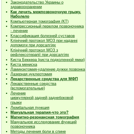
Законодательство Украины о
здравоохранении
Как лечить межпозвоночную грыжу.
Наболело
Компьютерная томография (КТ)
Компрессионный перелом позвоночника
- лечение
Классификация болезней суставов
Клiнiчний протокол МОЗ при наданнi
допомоги при дорсалгiях
К
лiнiчний протокол МОЗ з
рефлексотерапiї при дорсалгіях
Киста Беккера (киста подколенной ямки)
Киста мениска
Ламинэктомия-удаление дужки позвонка
Лазерная нуклеотомия
Лекарственные средства для МФП
Лекарственные средства
(вспомогательные)
Лечение
циркулярной,задней,заднебоковой
грыжи
Люмбальная пункция
Мануальная терапия-что это?
Магнитно-резонансная томография
Мануальное исследование функций
позвоночника
Методы лечения боли в спине