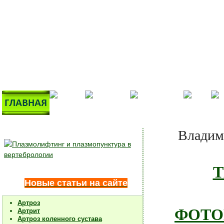
Владим
Т
Новые статьи на сайте
Артроз
ФОТОГ
Артрит
Артроз коленного сустава