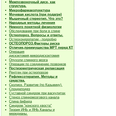
Межпозвоночный диск, как
структура.
Микрофармакопунктура
Мочевая кислота (при подагре)
Мышечный стереотип. Что это?
Народные методы лечения
Немного понятной физиологии
Обследование при боли в спине
Остеопороз. Вопросы и ответы.
Остеохондропатии - подробно
О
СТЕОПОРОЗ.Факторы риска
Отличие,преимущества МРТ перед КТ
Операция
дискэктомия,микродискэктомия
Опухоли спинного мозга
Операции по соединению позвонков
Постизометрическая релаксация
Рентген при остеопорозе
Рефлексотерапия. Методы и
средства.
Сколиоз. Развитие (по Казьмину).
Спондилодез
Суставной синдром при васкулитах
Стеноз спинномозгового канала
Спина бифида
Синдром "конского хвоста"
Теория ИНЬ и ЯНЬ.Каналы и
мередианы.