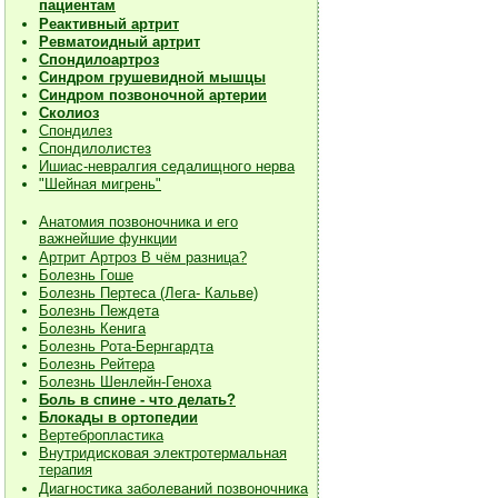
пациентам
Реактивный артрит
Ревматоидный артрит
Спондилоартроз
Синдром грушевидной мышцы
Синдром позвоночной артерии
Сколиоз
Спондилез
Спондилолистез
Ишиас-невралгия седалищного нерва
"Шейная мигрень"
Анатомия позвоночника и его
важнейшие функции
Артрит Артроз В чём разница?
Болезнь Гоше
Болезнь Пертеса (Лега- Кальве)
Болезнь Пеждета
Болезнь Кенига
Болезнь Рота-Бернгардта
Болезнь Рейтера
Болезнь Шенлейн-Геноха
Боль в спине - что делать?
Блокады в ортопедии
Вертебропластика
Внутридисковая электротермальная
терапия
Диагностика заболеваний позвоночника