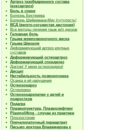
Артроз тазобедренного сустава
(коксартроз)
Боль в спине
Болезнь Бехтерева
Болезнь Шейермана-Мау (сутулость)
ВСД (вегето-сосудистая дистония)
Все методы лечения грыж м/п дисков
Головная боль
Грыжа межпозвоночного диска
Грыжа Шморля
Деформирующий артроз крупных
суставов
Деформирующий остеоартроз
Деформирующий спондилез
Доктор! У меня остеохондроз!
Дисцит
Нестабильность позвоночника
Осанка и её нарушения
Остеохондроз
Остеопороз
Остеохондропатии у детей и
подростков
Подагра
Плазмопунктура, Плазмолифтинг
Plasmolifting - случаи из практики
Плоскостопие
Плечелопаточный периартрит
Письмо доктора Владимирова к