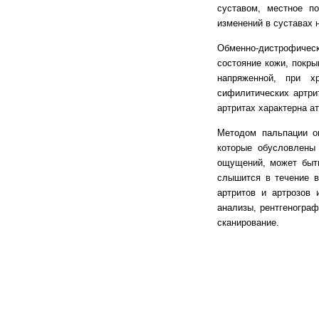
суставом, местное п
изменений в суставах н
Обменно-дистрофичес
состояние кожи, покр
напряженной, при х
сифилитических артри
артритах характерна 
Методом пальпации оп
которые обусловлены 
ощущений, может быть
слышится в течение в
артритов и артрозов 
анализы, рентгенограф
сканирование.