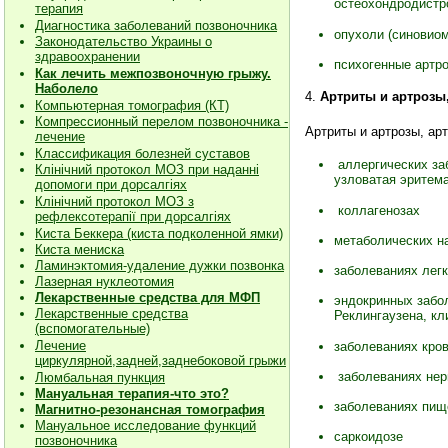
остеохондродистр
терапия
Диагностика заболеваний позвоночника
опухоли (синовиом
Законодательство Украины о
здравоохранении
психогенные артро
Как лечить межпозвоночную грыжу.
Наболело
4.
Артриты и артрозы
Компьютерная томография (КТ)
Компрессионный перелом позвоночника -
Артриты и артрозы, арт
лечение
Классификация болезней суставов
аллергических заб
Клiнiчний протокол МОЗ при наданнi
узловатая эритема
допомоги при дорсалгiях
К
лiнiчний протокол МОЗ з
коллагенозах
рефлексотерапiї при дорсалгіях
Киста Беккера (киста подколенной ямки)
метаболических на
Киста мениска
Ламинэктомия-удаление дужки позвонка
заболеваниях легк
Лазерная нуклеотомия
Лекарственные средства для МФП
эндокринных забол
Лекарственные средства
Реклингаузена, кл
(вспомогательные)
Лечение
заболеваниях кров
циркулярной,задней,заднебоковой грыжи
заболеваниях нер
Люмбальная пункция
Мануальная терапия-что это?
заболеваниях пище
Магнитно-резонансная томография
Мануальное исследование функций
саркоидозе
позвоночника