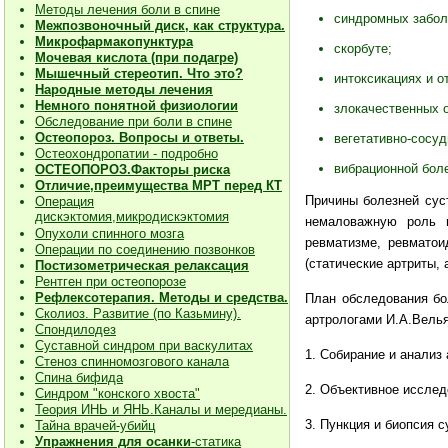
Методы лечения боли в спине
синдромных забол
Межпозвоночный диск, как структура.
Микрофармакопунктура
скорбуте;
Мочевая кислота (при подагре)
Мышечный стереотип. Что это?
интоксикациях и о
Народные методы лечения
Немного понятной физиологии
злокачественных 
Обследование при боли в спине
Остеопороз. Вопросы и ответы.
вегетативно-сосуд
Остеохондропатии - подробно
вибрационной бол
О
СТЕОПОРОЗ.Факторы риска
Отличие,преимущества МРТ перед КТ
Причины болезней сус
Операция
дискэктомия,микродискэктомия
немаловажную роль и
Опухоли спинного мозга
ревматизме, ревматои
Операции по соединению позвонков
(статические артриты,
Постизометрическая релаксация
Рентген при остеопорозе
Рефлексотерапия. Методы и средства.
План обследования бо
Сколиоз. Развитие (по Казьмину).
артрологами И.А.Вель
Спондилодез
Суставной синдром при васкулитах
1. Собирание и анализ
Стеноз спинномозгового канала
Спина бифида
2. Объективное иссле
Синдром "конского хвоста"
Теория ИНЬ и ЯНЬ.Каналы и мередианы.
3. Пункция и биопсия с
Тайна врачей-убийц
Упражнения для осанки
-статика