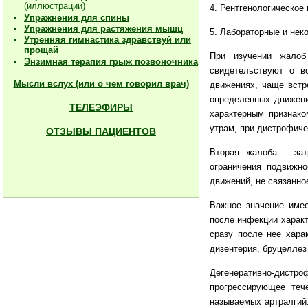
(иллюстрации)
4. Рентгенологическое
Упражнения для спины
Упражнения для растяжения мышц
5. Лабораторные и нек
Утренняя гимнастика здравствуй или
прощай
При изучении жалоб
Энзимная терапия грыж позвоночника
свидетельствуют о в
Мысли вслух (или о чем говорил врач)
движениях, чаще встр
определенных движени
ТЕЛЕЭФИРЫ
характерным признако
утрам, при дистрофичес
ОТЗЫВЫ ПАЦИЕНТОВ
Вторая жалоба - зат
ограничения подвижн
движений, не связанно
Важное значение имее
после инфекции характ
сразу после нее хара
дизентерия, бруцеллез
Дегенеративно-дистро
прогрессирующее теч
называемых артралгий.