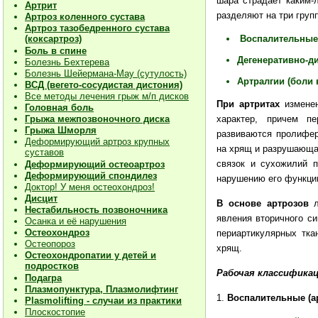
шара страдает каким-
Артрит
разделяют на три груп
Артроз коленного сустава
Артроз тазобедренного сустава
Воспалительные 
(коксартроз)
Боль в спине
Дегенеративно-д
Болезнь Бехтерева
Болезнь Шейермана-Мау (сутулость)
Артралгии (боли в
ВСД (вегето-сосудистая дистония)
Все методы лечения грыж м/п дисков
При
артритах
изменен
Головная боль
характер, причем пе
Грыжа межпозвоночного диска
Грыжа Шморля
развиваются пролифер
Деформирующий артроз крупных
на хрящ и разрушающая
суставов
связок и сухожилий 
Деформирующий остеоартроз
Деформирующий спондилез
нарушению его функци
Доктор! У меня остеохондроз!
Дисцит
В основе артрозов
л
Нестабильность позвоночника
явления вторичного си
Осанка и её нарушения
Остеохондроз
периартикулярных тка
Остеопороз
хрящ.
Остеохондропатии у детей и
подростков
Рабочая классификац
Подагра
Плазмопунктура, Плазмолифтинг
1.
Воспалительные (а
Plasmolifting - случаи из практики
Плоскостопие