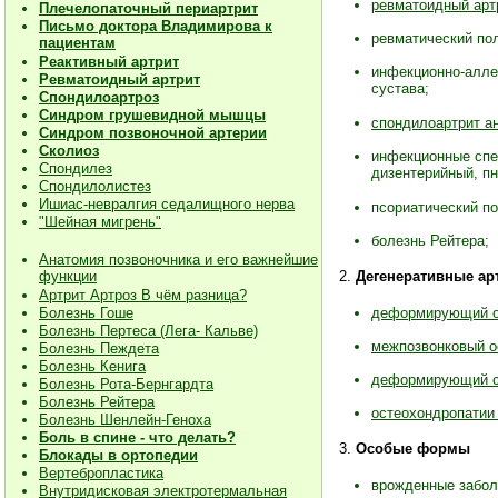
ревматоидный арт
Плечелопаточный периартрит
Письмо доктора Владимирова к
ревматический пол
пациентам
Реактивный артрит
инфекционно-алле
Ревматоидный артрит
сустава;
Спондилоартроз
Синдром грушевидной мышцы
спондилоартрит а
Синдром позвоночной артерии
Сколиоз
инфекционные спе
Спондилез
дизентерийный, пн
Спондилолистез
Ишиас-невралгия седалищного нерва
псориатический по
"Шейная мигрень"
болезнь Рейтера;
Анатомия позвоночника и его важнейшие
2.
Дегенеративные ар
функции
Артрит Артроз В чём разница?
деформирующий ос
Болезнь Гоше
Болезнь Пертеса (Лега- Кальве)
межпозвонковый о
Болезнь Пеждета
Болезнь Кенига
деформирующий с
Болезнь Рота-Бернгардта
Болезнь Рейтера
остеохондропатии 
Болезнь Шенлейн-Геноха
Боль в спине - что делать?
3.
Особые формы
Блокады в ортопедии
Вертебропластика
врожденные забол
Внутридисковая электротермальная