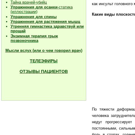
Тайна врачей-убийц
как инсульт головного
Упражнения для осанки
-статика
(иллюстрации)
Какие виды плоскос
Упражнения для спины
Упражнения для растяжения мышц
Утренняя гимнастика здравствуй или
прощай
Энзимная терапия грыж
позвоночника
Мысли вслух (или о чем говорил врач)
ТЕЛЕЭФИРЫ
ОТЗЫВЫ ПАЦИЕНТОВ
По тяжести деформац
человека затруднител
недуг прогрессирует
постоянными, сильным
боль в стопах, голен