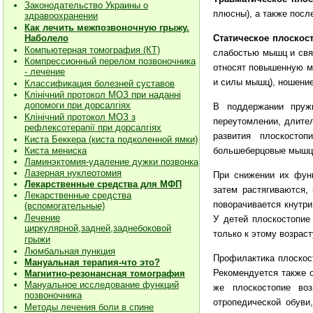
Законодательство Украины о
плюсны), а также посл
здравоохранении
Как лечить межпозвоночную грыжу.
Наболело
Статическое плоскос
Компьютерная томография (КТ)
слабостью мышц и свя
Компрессионный перелом позвоночника
относят повышенную ма
- лечение
и силы мышц), ношение
Классификация болезней суставов
Клiнiчний протокол МОЗ при наданнi
допомоги при дорсалгiях
В поддержании пруж
К
лiнiчний протокол МОЗ з
переутомлении, длите
рефлексотерапiї при дорсалгіях
развития плоскосто
Киста Беккера (киста подколенной ямки)
Киста мениска
большеберцовые мышцы
Ламинэктомия-удаление дужки позвонка
Лазерная нуклеотомия
При снижении их функ
Лекарственные средства для МФП
затем растягиваются,
Лекарственные средства
поворачивается кнутри
(вспомогательные)
Лечение
У детей плоскостопие
циркулярной,задней,заднебоковой
только к этому возраст
грыжи
Люмбальная пункция
Профилактика плоскос
Мануальная терапия-что это?
Рекомендуется также 
Магнитно-резонансная томография
Мануальное исследование функций
же плоскостопие воз
позвоночника
отропедической обуви
Методы лечения боли в спине