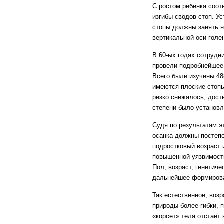
С ростом ребёнка соо
изгибы сводов стоп. У
стопы должны занять н
вертикальной оси голе
В 60-ых годах сотрудн
провели подробнейшее 
Всего были изучены 488
имеются плоские стопы,
резко снижалось, дост
степени было установле
Судя по результатам э
осанка должны постепе
подростковый возраст
повышенной уязвимости
Пол, возраст, генетич
дальнейшее формирова
Так естественное, воз
природы более гибки, 
«корсет» тела отстаёт 