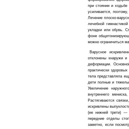
при стоянии и ходьбе 
усиливается, поэтому,
Лечение плоско-варус
лечебной гимнастикой
укладки или обувь. С
фоне общетонизирующе
можно ограничиться ма
Варусное искривление
отклонены кнаружи и
деформации. Основно
практически здоровых 
тела представляла ещ
дети полные и тяжелы
Увеличение наружног
внутреннего мениска
Растягиваются связки
искривлены выпуклость
(ее нижней трети) — 
передние отделы стоп
заметно, если посмотр