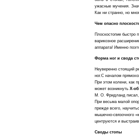
ужасные мучения. Зна
Как ни странно, но мн
Чем опасно плоскост
Плоскостопие быстро пр
варикозное расширение
аппарата! Именно поэт
Форма ног и свода с
Неуверенно стоящий ре
ног.
С началом прямохож
При этом колени, как п
может возникнуть
Х-об
М. О. Фридланд писал,
При весьма малой опор
прежде всего, научить
мышечно-связочного «к
центруются и выстраив
Своды стопы