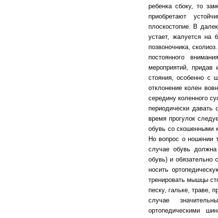
ребенка сбоку, то за
приобретают устойч
плоскостопие. В дале
устает, жалуется на 
позвоночника, сколиоз
постоянного вниман
мероприятий, придав 
стояния, особенно с 
отклонение колен вовн
середину коленного су
периодически давать 
время прогулок следу
обувь со скошенными 
Но вопрос о ношении 
случае обувь должна
обувь) и обязательно 
носить ортопедическу
тренировать мышцы сто
песку, гальке, траве,
случае значитель
ортопедическими шин