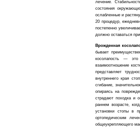
лечение. Стабильност
состояния окружающи
ослабленные и растян
20 процедур, ежеднев
постепенно увеличивае
должно оставаться пр
Врожденная косолап
бывает преимуществен
косолапость — это 
взаимоотношение кост
представляет трудно
внутреннего края сто
сгибание, значительно
опираясь на поврежде
страдают походка и о
раннем возрасте, ко
установки стопы в п
ортопедическим леч
общеукрепляющего масс