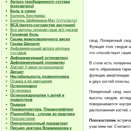
Артроз тазобедренного сустава
(коксартроз)
Боль в спине
Болезнь Бехтерева
Болезнь Шейермана-Мау (сутулость)
ВСД (вегето-сосудистая дистония)
Все методы лечения грыж м/п дисков
Головная боль
Грыжа межпозвоночного диска
свод. Поперечный сво
Грыжа Шморля
Функция этих сводов 
Деформирующий артроз крупных
суставов
что способствует гаше
Деформирующий остеоартроз
Деформирующий спондилез
В стопе есть поперечн
Доктор! У меня остеохондроз!
часть образована тар
Дисцит
функцию амортизации. 
Нестабильность позвоночника
Осанка и её нарушения
и двух костей плюсны.
Остеохондроз
Остеопороз
Поперечный свод нахо
Остеохондропатии у детей и
высоты сводов, вслед
подростков
поворачивается кнутр
Подагра
Плазмопунктура, Плазмолифтинг
расположения костей, 
Plasmolifting - случаи из практики
Плоскостопие
Плоскостопие
встреча
Плечелопаточный периартрит
участием ног. Считает
Письмо доктора Владимирова к