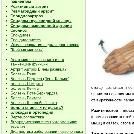
пациентам
Реактивный артрит
Ревматоидный артрит
Спондилоартроз
Синдром грушевидной мышцы
Синдром позвоночной артерии
Сколиоз
Спондилез
Спондилолистез
Ишиас-невралгия седалищного нерва
"Шейная мигрень"
Анатомия позвоночника и его
важнейшие функции
Артрит Артроз В чём разница?
Болезнь Гоше
Болезнь Пертеса (Лега- Кальве)
Болезнь Пеждета
стопа) возникает по
Болезнь Кенига
Болезнь Рота-Бернгардта
является паралич мышц
Болезнь Рейтера
от выраженности парал
Болезнь Шенлейн-Геноха
Боль в спине - что делать?
Рахитическое плоск
Блокады в ортопедии
формирование костей с
Вертебропластика
Внутридисковая электротермальная
мышц и связок, стопа 
терапия
Диагностика заболеваний позвоночника
Травматическое плос