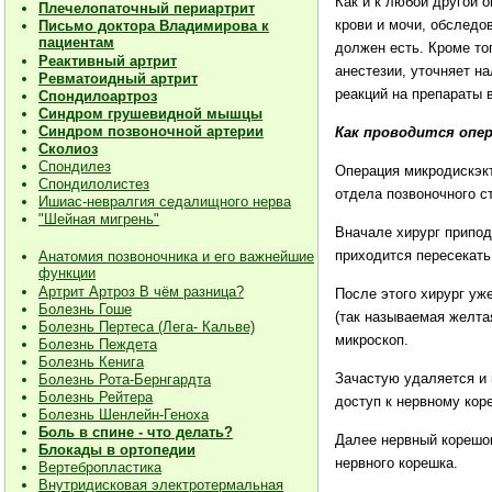
Как и к любой другой 
Плечелопаточный периартрит
крови и мочи, обследо
Письмо доктора Владимирова к
пациентам
должен есть. Кроме то
Реактивный артрит
анестезии, уточняет н
Ревматоидный артрит
реакций на препараты 
Спондилоартроз
Синдром грушевидной мышцы
Синдром позвоночной артерии
Как проводится опе
Сколиоз
Спондилез
Операция микродискэкт
Спондилолистез
отдела позвоночного с
Ишиас-невралгия седалищного нерва
"Шейная мигрень"
Вначале хирург припо
приходится пересекать
Анатомия позвоночника и его важнейшие
функции
Артрит Артроз В чём разница?
После этого хирург уж
Болезнь Гоше
(так называемая желта
Болезнь Пертеса (Лега- Кальве)
микроскоп.
Болезнь Пеждета
Болезнь Кенига
Зачастую удаляется и 
Болезнь Рота-Бернгардта
Болезнь Рейтера
доступ к нервному кор
Болезнь Шенлейн-Геноха
Боль в спине - что делать?
Далее нервный корешок
Блокады в ортопедии
нервного корешка.
Вертебропластика
Внутридисковая электротермальная