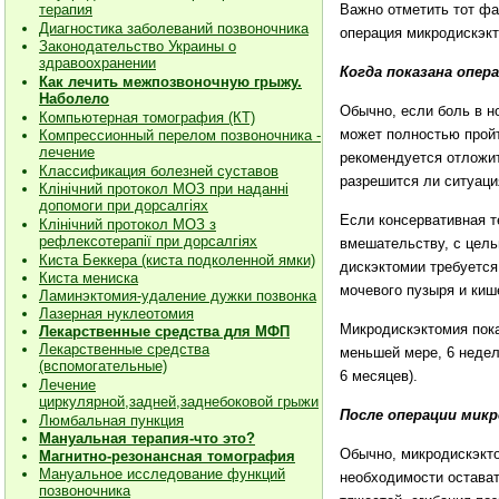
Важно отметить тот фа
терапия
Диагностика заболеваний позвоночника
операция микродискэкт
Законодательство Украины о
здравоохранении
Когда показана опе
Как лечить межпозвоночную грыжу.
Наболело
Обычно, если боль в но
Компьютерная томография (КТ)
может полностью пройт
Компрессионный перелом позвоночника -
лечение
рекомендуется отложит
Классификация болезней суставов
разрешится ли ситуаци
Клiнiчний протокол МОЗ при наданнi
допомоги при дорсалгiях
Если консервативная те
К
лiнiчний протокол МОЗ з
рефлексотерапiї при дорсалгіях
вмешательству, с цел
Киста Беккера (киста подколенной ямки)
дискэктомии требуется
Киста мениска
мочевого пузыря и киш
Ламинэктомия-удаление дужки позвонка
Лазерная нуклеотомия
Микродискэктомия пока
Лекарственные средства для МФП
Лекарственные средства
меньшей мере, 6 недел
(вспомогательные)
6 месяцев).
Лечение
циркулярной,задней,заднебоковой грыжи
После операции мик
Люмбальная пункция
Мануальная терапия-что это?
Обычно, микродискэкто
Магнитно-резонансная томография
Мануальное исследование функций
необходимости остават
позвоночника