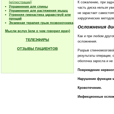
К сожалению, при зад
(иллюстрации)
Упражнения для спины
часть диска нельзя уви
Упражнения для растяжения мышц
не зарастает самостоят
Утренняя гимнастика здравствуй или
хирургических методов
прощай
Энзимная терапия грыж позвоночника
Осложнения ди
Мысли вслух (или о чем говорил врач)
Как и при любом друг
ТЕЛЕЭФИРЫ
осложнения.
ОТЗЫВЫ ПАЦИЕНТОВ
Разрыв спинномозговой
результаты операции, 
оболочка заросла и не
Повреждение нервног
Нарушение функции м
Кровотечение.
Инфекционные ослож