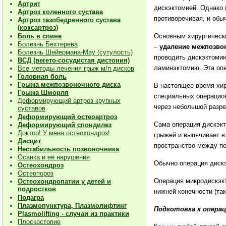
Артрит
дискэктомией. Однако 
Артроз коленного сустава
противоречивая, и обы
Артроз тазобедренного сустава
(коксартроз)
Основным хирургичес
Боль в спине
Болезнь Бехтерева
–
удаление межпозво
Болезнь Шейермана-Мау (сутулость)
проводить дискэктомию
ВСД (вегето-сосудистая дистония)
ламинэктомию. Эта опе
Все методы лечения грыж м/п дисков
Головная боль
Грыжа межпозвоночного диска
В настоящее время хир
Грыжа Шморля
специальных операцион
Деформирующий артроз крупных
через небольшой разре
суставов
Деформирующий остеоартроз
Сама операция дискэкт
Деформирующий спондилез
Доктор! У меня остеохондроз!
грыжей и выпячивает в
Дисцит
пространство между по
Нестабильность позвоночника
Осанка и её нарушения
Обычно операция дискэ
Остеохондроз
Остеопороз
Операция микродискэк
Остеохондропатии у детей и
подростков
нижней конечности (та
Подагра
Плазмопунктура, Плазмолифтинг
Подготовка к опера
Plasmolifting - случаи из практики
Плоскостопие