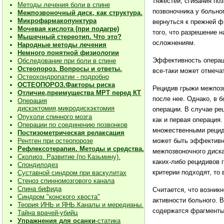
тяжестей, сгибания по
Методы лечения боли в спине
позвоночника у больно
Межпозвоночный диск, как структура.
Микрофармакопунктура
вернуться к прежней ф
Мочевая кислота (при подагре)
того, что разрешение 
Мышечный стереотип. Что это?
осложнениям.
Народные методы лечения
Немного понятной физиологии
Эффективность операци
Обследование при боли в спине
Остеопороз. Вопросы и ответы.
все-таки может отмеча
Остеохондропатии - подробно
О
СТЕОПОРОЗ.Факторы риска
Рецидив грыжи межпозв
Отличие,преимущества МРТ перед КТ
после нее. Однако, в 
Операция
дискэктомия,микродискэктомия
операции. В случае ре
Опухоли спинного мозга
как и первая операция
Операции по соединению позвонков
множественными рецид
Постизометрическая релаксация
может быть эффективно
Рентген при остеопорозе
Рефлексотерапия. Методы и средства.
межпозвоночного диска
Сколиоз. Развитие (по Казьмину).
каких-либо рецидивов 
Спондилодез
критерии подходят, то
Суставной синдром при васкулитах
Стеноз спинномозгового канала
Спина бифида
Считается, что возник
Синдром "конского хвоста"
активности больного. В
Теория ИНЬ и ЯНЬ.Каналы и мередианы.
содержатся фрагменты 
Тайна врачей-убийц
Упражнения для осанки
-статика