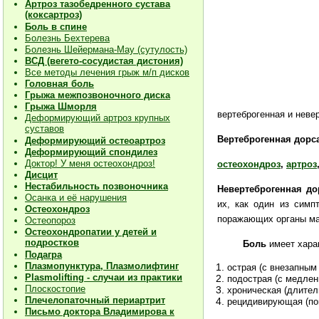
Артроз тазобедренного сустава
(коксартроз)
Боль в спине
Болезнь Бехтерева
Болезнь Шейермана-Мау (сутулость)
ВСД (вегето-сосудистая дистония)
Все методы лечения грыж м/п дисков
Головная боль
Грыжа межпозвоночного диска
Грыжа Шморля
вертеброгенная и неве
Деформирующий артроз крупных
суставов
Вертеброгенная дорс
Деформирующий остеоартроз
Деформирующий спондилез
Доктор! У меня остеохондроз!
остеохондроз
,
артроз
Дисцит
Нестабильность позвоночника
Невертеброгенная до
Осанка и её нарушения
их, как один из симп
Остеохондроз
поражающих органы мал
Остеопороз
Остеохондропатии у детей и
подростков
Боль
имеет харак
Подагра
Плазмопунктура, Плазмолифтинг
острая (с внезапным
Plasmolifting - случаи из практики
подострая (с медлен
Плоскостопие
хроническая (длител
Плечелопаточный периартрит
рецидивирующая (пов
Письмо доктора Владимирова к