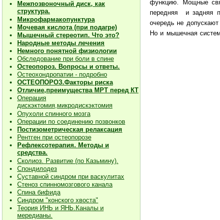
функцию. Мощные свя
Межпозвоночный диск, как
структура.
передняя и задняя 
Микрофармакопунктура
очередь не допускают
Мочевая кислота (при подагре)
Но и мышечная систем
Мышечный стереотип. Что это?
Народные методы лечения
Немного понятной физиологии
Обследование при боли в спине
Остеопороз. Вопросы и ответы.
Остеохондропатии - подробно
О
СТЕОПОРОЗ.Факторы риска
Отличие,преимущества МРТ перед КТ
Операция
дискэктомия,микродискэктомия
Опухоли спинного мозга
Операции по соединению позвонков
Постизометрическая релаксация
Рентген при остеопорозе
Рефлексотерапия. Методы и
средства.
Сколиоз. Развитие (по Казьмину).
Спондилодез
Суставной синдром при васкулитах
Стеноз спинномозгового канала
Спина бифида
Синдром "конского хвоста"
Теория ИНЬ и ЯНЬ.Каналы и
мередианы.