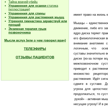
Тайна врачей-убийц
Упражнения для осанки
-статика
(иллюстрации)
Упражнения для спины
имеет право на жизнь 
Упражнения для растяжения мышц
Утренняя гимнастика здравствуй или
Мышцы – единственное
прощай
движение, либо его за
Энзимная терапия грыж
позвоночника
ядро диска теряет пра
его физиологическая 
Мысли вслух (или о чем говорил врач)
внимание анатомию с
логичным, что осе
ТЕЛЕЭФИРЫ
суставы значительно в
ОТЗЫВЫ ПАЦИЕНТОВ
диске (из-за потери в
межпозвоночном су
приводит к растяжен
множество рецепто
растяжения. Идёт сигн
сдвиге в суставе. Д
угроза для целостно
продолжаться, то суст
рукой» - активная мыш
несущее угрозу! И в р