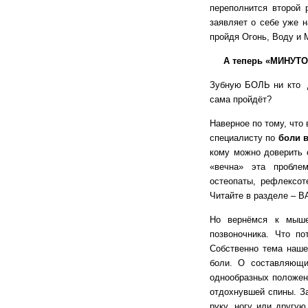
переполнится второй
заявляет о себе уже 
пройдя Огонь, Воду и
А теперь «МИНУТО
Зубную БОЛЬ ни кто д
сама пройдёт?
Наверное по тому, что 
специалисту по
боли в
кому можно доверить 
«вечна» эта проблем
остеопаты, рефлексот
Читайте в разделе – 
Но вернёмся к мыше
позвоночника. Что п
Собственно тема наше
боли. О составляющ
однообразных положен
отдохнувшей спины. З
руку, ногу или другу