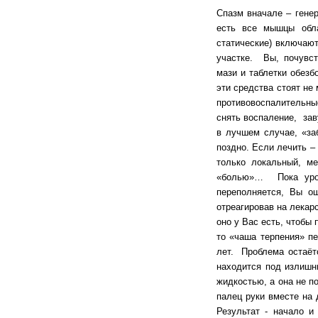
Спазм вначале – гене
есть все мышцы обла
статические) включаю
участке. Вы, почувст
мази и таблетки обез
эти средства стоят не
противовоспалительны
снять воспаление, зав
в лучшем случае, «за
поздно. Если лечить –
только локальный, м
«болью»… Пока уров
переполняется, Вы о
отреагировав на лекар
оно у Вас есть, чтобы
то «чаша терпения» п
лет. Проблема остаёт
находится под излишн
жидкостью, а она не п
палец руки вместе на 
Результат - начало и