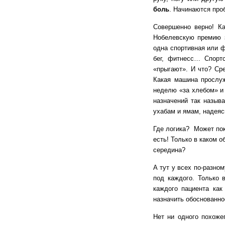
боль
. Начинаются про
Совершенно верно! Ка
Нобелевскую премию з
одна спортивная или ф
бег, фитнесс… Спорт
«прыгают». И что? Ср
Какая машина прослуж
неделю «за хлебом» и 
назначений так назыв
ухабам и ямам, надеяс
Где логика? Может пок
есть! Только в каком 
середина?
А тут у всех по-разно
под каждого. Только 
каждого пациента ка
назначить обоснованное
Нет ни одного похоже