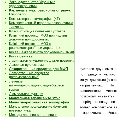
Законодательство Украины о
здравоохранении
Как лечить межпозвоночную грыжу.
Наболело
Компьютерная томография (КТ)
Компрессионный перелом позвоночника
- лечение
Классификация болезней суставов
Клiнiчний протокол МОЗ при наданнi
допомоги при дорсалгiях
К
лiнiчний протокол МОЗ з
рефлексотерапiї при дорсалгіях
Киста Беккера (киста подколенной ямки)
Киста мениска
Ламинэктомия-удаление дужки позвонка
Лазерная нуклеотомия
Лекарственные средства для МФП
суставов двух смежн
Лекарственные средства
по принципу «клин-л
(вспомогательные)
могут двигаться (в оп
Лечение
циркулярной,задней,заднебоковой
направлениях. Н
грыжи
расположения межпоз
Люмбальная пункция
позвонкам «сьехать» 
Мануальная терапия-что это?
вперёд, ни назад, ни
Магнитно-резонансная томография
Мануальное исследование функций
только комплексное вз
позвоночника
позвоночника обес
Методы лечения боли в спине