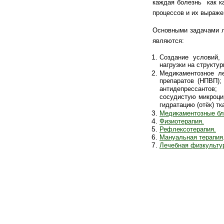
каждая болезнь как ка
процессов и их выражен
Основными задачами ле
являются:
Создание условий,
нагрузки на структу
Медикаментозное 
препаратов (НПВП);
антидепрессантов;
сосудистую микроци
гидратацию (отёк) т
Медикаментозные б
Физиотерапия.
Рефлексотерапия.
Мануальная терапия
Лечебная физкультур