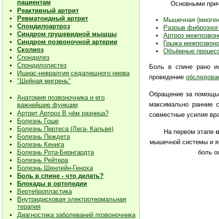
пациентам
Основными прич
Реактивный артрит
Ревматоидный артрит
Мышечная (миоген
Спондилоартроз
Разрыв фиброзного
Синдром грушевидной мышцы
Артроз межпозвон
Синдром позвоночной артерии
Грыжа межпозвоно
Сколиоз
Объёмные процесс
Спондилез
Спондилолистез
Боль в спине рано и
Ишиас-невралгия седалищного нерва
проведение
обследован
"Шейная мигрень"
Обращение за помощь
Анатомия позвоночника и его
максимально ранние 
важнейшие функции
Артрит Артроз В чём разница?
совместные усилия вра
Болезнь Гоше
Болезнь Пертеса (Лега- Кальве)
На первом этапе
о
Болезнь Пеждета
мышечной системы и я
Болезнь Кенига
Болезнь Рота-Бернгардта
боль о
Болезнь Рейтера
Болезнь Шенлейн-Геноха
Боль в спине - что делать?
Блокады в ортопедии
Вертебропластика
Внутридисковая электротермальная
терапия
Диагностика заболеваний позвоночника