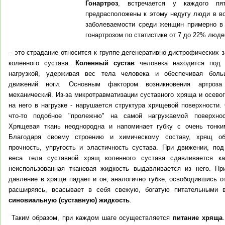
Гонартроз
, встречается у каждого пя
предрасположены к этому недугу люди в во
заболеваемости среди женщин примерно в
гонартрозом по статистике от 7 до 22% люде
–
это страдание относится к группе дегенеративно-дистрофических 
коленного сустава.
Коленный сустав
человека находится под 
нагрузкой, удерживая вес тела человека и обеспечивая бол
движений ноги.
Основным фактором возникновения артроза 
механический. Из-за микротравматизации суставного хряща и осево
на него в нагрузке - нарушается структура хрящевой поверхности.
что-то подобное "пролежню" на самой нагружаемой поверхно
Хрящевая ткань неоднородна и напоминает губку с очень тонки
Благодаря своему строению и химическому составу, хрящ об
прочность, упругость и эластичность сустава. При движении, по
веса тела суставной хрящ коленного сустава сдавливается ка
неиспользованная тканевая жидкость выдавливается из него. При
давление в хряще падает и он, аналогично губке, освободившись о
расширяясь, всасывает в себя свежую, богатую питательными 
синовиальную (суставную) жидкость
.
Таким образом, при каждом шаге осуществляется
питание хряща