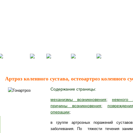
Артроз коленного сустава, остеоартроз коленного су
Содержание страницы:
механизмы возникновения
;
немного 
причины возникновения
;
повреждени
операции
;
в группе артрозных поражений суставов
заболевания. По тяжести течения зани