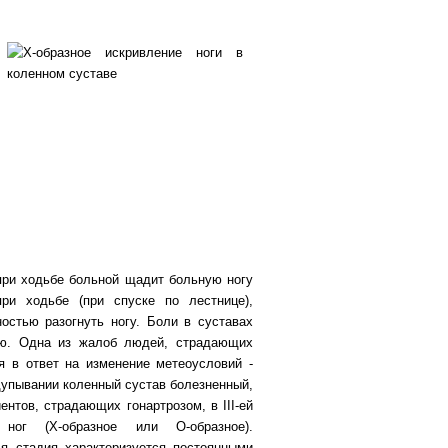
при ходьбе больной щадит больную ногу
и ходьбе (при спуске по лестнице),
остью разогнуть ногу. Боли в суставах
ью. Одна из жалоб людей, страдающих
я в ответ на изменение метеоусловий -
упывании коленный сустав болезненный,
ентов, страдающих гонартрозом, в III-ей
 ног (Х-образное или О-образное).
I-я стадия характеризуется постоянными