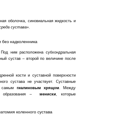
ная оболочка, синовиальная жидкость и
среда сустава»
.
коленника
 Под ним расположена субхондральная
ый сустав – второй по величине после
ренной кости и суставной поверхности
ного сустава не участвует. Суставные
ем самым
гиалиновым хрящом
. Между
е образования –
мениски
, которые