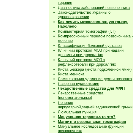
терапия
Диагностика заболеваний позвоночника
Законодательство Украины о
здравоохранении
Как лечить межпозвоночную грыжу.
Наболело
Компьютерная томография (КТ)
Компрессионный перелом позвоночника -
лечение
Классификация болезней суставов
Клiнiчний протокол МОЗ при наданнi
допомоги при дорсалгiях
К
лiнiчний протокол МОЗ з
рефлексотерапiї при дорсалгіях
Киста Беккера (киста подколенной ямки)
Киста мениска
Ламинэктомия-удаление дужки позвонка
Лазерная нуклеотомия
Лекарственные средства для МФП
Лекарственные средства
(вспомогательные)
Лечение
циркулярной,задней,заднебоковой грыжи
Люмбальная пункция
Мануальная терапия-что это?
Магнитно-резонансная томография
Мануальное исследование функций
позвоночника