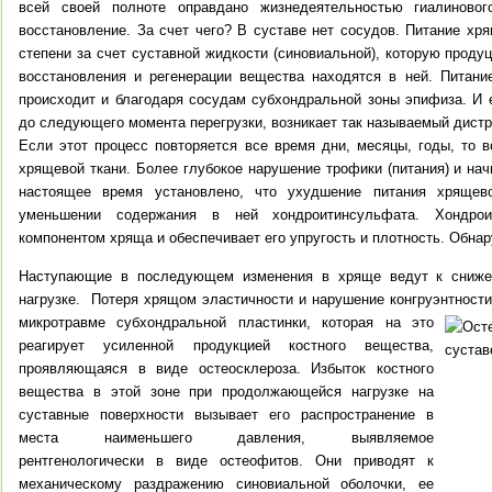
всей своей полноте оправдано жизнедеятельностью гиалиновог
восстановление. За счет чего? В суставе нет сосудов. Питание хр
степени за счет суставной жидкости (синовиальной), которую проду
восстановления и регенерации вещества находятся в ней.
Питани
происходит и благодаря сосудам субхондральной зоны эпифиза.
И е
до следующего момента перегрузки, возникает так называемый дистр
Если этот процесс повторяется все время дни, месяцы, годы, то в
хрящевой ткани. Более глубокое нарушение трофики (питания) и на
настоящее время установлено, что ухудшение питания хрящев
уменьшении содержания в ней хондроитинсульфата. Хондрои
компонентом хряща и обеспечивает его упругость и плотность. Обнар
Наступающие в последующем изменения в хряще ведут к сниже
нагрузке.
Потеря хрящом эластичности и нарушение конгруэнтности
микротравме субхондральной пластинки, которая на это
реагирует усиленной продукцией костного вещества,
проявляющаяся в виде остеосклероза. Избыток костного
вещества в этой зоне при продолжающейся нагрузке на
суставные поверхности вызывает его распространение в
места наименьшего давления, выявляемое
рентгенологически в виде остеофитов. Они приводят к
механическому раздражению синовиальной оболочки, ее