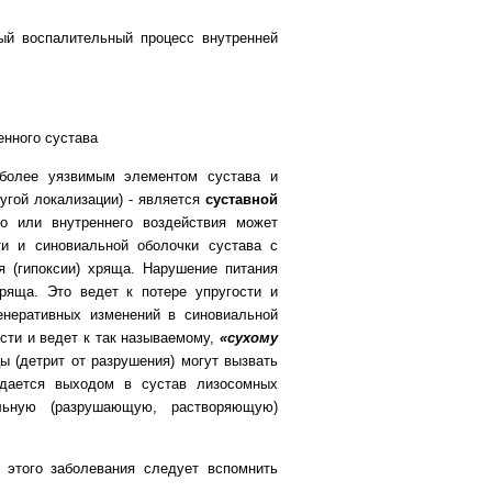
ый воспалительный процесс внутренней
иболее уязвимым элементом сустава и
ругой локализации) - является
суставной
о или внутреннего воздействия может
ти и синовиальной оболочки сустава с
 (гипоксии) хряща. Нарушение питания
ряща. Это ведет к потере упругости и
енеративных изменений в синовиальной
сти и ведет к так называемому,
«сухому
ы (детрит от разрушения) могут вызвать
ождается выходом в сустав лизосомных
ьную (разрушающую, растворяющую)
 этого заболевания следует вспомнить