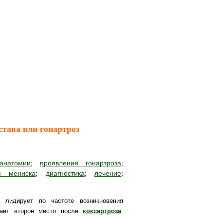
става или гонартроз
анатомии
;
проявления гонартроза
;
я мениска
;
диагностика
;
лечение
;
 лидирует по частоте возникновения
мает второе место после
коксартроза
.