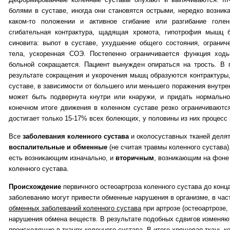
болями в суставе, иногда они становятся острыми, нередко возника
каком-то положении и активное сгибание или разгибание голе
сгибательная контрактура, щадящая хромота, гипотрофия мышц 
синовита: выпот в суставе, ухудшение общего состояния, ограни
тела, ускоренная СОЭ.
Постепенно ограничивается функция ходь
больной сокращается. Пациент вынужден опираться на трость. В 
результате сокращения и укорочения мышц образуются контрактуры,
суставе, в зависимости от большего или меньшего поражения внутре
может быть подвернута кнутри или кнаружи, и придать нормально
конечном итоге движения в коленном суставе резко ограничиваютс
достигает только 15-17% всех болеющих, у половины из них процесс з
Все
заболевания коленного сустава
и околосуставных тканей деля
воспалительные и обменные
(не считая травмы коленного сустава)
есть возникающим изначально, и
вторичным
, возникающим на фоне 
коленного сустава.
Происхождение
первичного остеоартроза коленного сустава до конца
заболеванию могут привести обменные нарушения в организме, в час
обменных заболеваний коленного сустава
при артрозе (остеоартрозе,
нарушения обмена веществ. В результате подобных сдвигов изменяю
происходящие в тканях коленного сустава. В итоге хрящевая ткань к