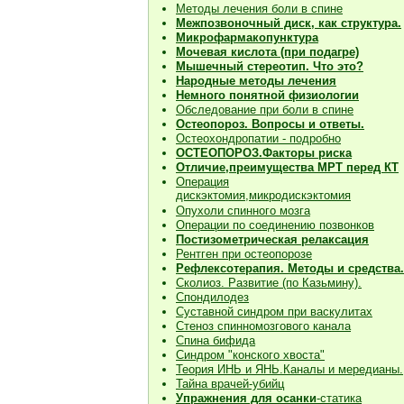
Методы лечения боли в спине
Межпозвоночный диск, как структура.
Микрофармакопунктура
Мочевая кислота (при подагре)
Мышечный стереотип. Что это?
Народные методы лечения
Немного понятной физиологии
Обследование при боли в спине
Остеопороз. Вопросы и ответы.
Остеохондропатии - подробно
О
СТЕОПОРОЗ.Факторы риска
Отличие,преимущества МРТ перед КТ
Операция
дискэктомия,микродискэктомия
Опухоли спинного мозга
Операции по соединению позвонков
Постизометрическая релаксация
Рентген при остеопорозе
Рефлексотерапия. Методы и средства.
Сколиоз. Развитие (по Казьмину).
Спондилодез
Суставной синдром при васкулитах
Стеноз спинномозгового канала
Спина бифида
Синдром "конского хвоста"
Теория ИНЬ и ЯНЬ.Каналы и мередианы.
Тайна врачей-убийц
Упражнения для осанки
-статика