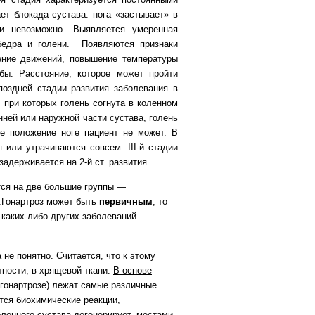
ет блокада сустава: нога «застывает» в
ни невозможно. Выявляется умеренная
бедра и голени. Появляются признаки
чение движений, повышение температуры
бы. Расстояние, которое может пройти
поздней стадии развития заболевания в
 при которых голень согнута в коленном
нней или наружной части сустава, голень
е положение ноге пациент не может. В
я или утрачиваются совсем.
III-й стадии
адерживается на 2-й ст. развития.
тся на две большие группы —
.
Гонартроз может быть
первичным
, то
каких-либо других заболеваний
 не понятно. Считается, что к этому
тности, в хрящевой ткани.
В основе
 гонартрозе) лежат самые различные
тся биохимические реакции,
оленного сустава дегенерирует, местами