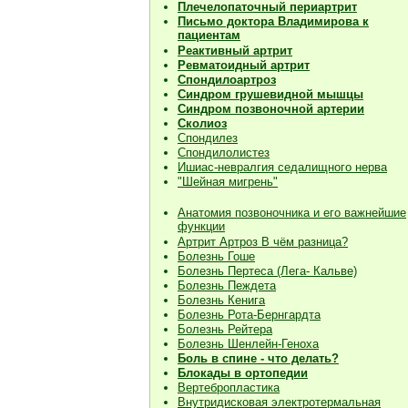
Плечелопаточный периартрит
Письмо доктора Владимирова к
пациентам
Реактивный артрит
Ревматоидный артрит
Спондилоартроз
Синдром грушевидной мышцы
Синдром позвоночной артерии
Сколиоз
Спондилез
Спондилолистез
Ишиас-невралгия седалищного нерва
"Шейная мигрень"
Анатомия позвоночника и его важнейшие
функции
Артрит Артроз В чём разница?
Болезнь Гоше
Болезнь Пертеса (Лега- Кальве)
Болезнь Пеждета
Болезнь Кенига
Болезнь Рота-Бернгардта
Болезнь Рейтера
Болезнь Шенлейн-Геноха
Боль в спине - что делать?
Блокады в ортопедии
Вертебропластика
Внутридисковая электротермальная