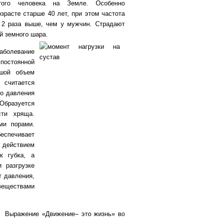
того человека на Земле. Особенно
зрасте старше 40 лет, при этом частота
 2 раза выше, чем у мужчин.
Страдают
й земного шара.
заболевание
постоянной
ьшой объем
считается
го давления
 Образуется
сти хряща.
ми порами.
еспечивает
д действием
к губка, а
 разгрузке
т давления,
веществами
.
Выражение «Движение– это жизнь» во