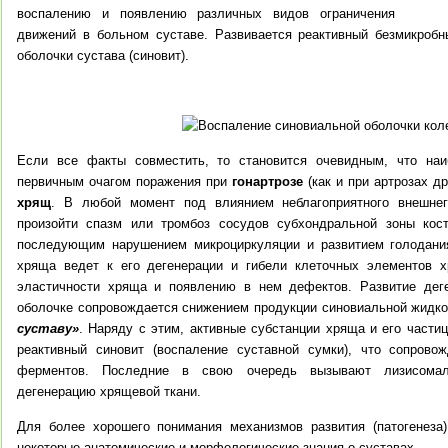
воспалению и появлению различных видов ограничения
движений в больном суставе.
Развивается реактивный безмикробн
оболочки сустава (синовит).
Если все факты совместить, то становится очевидным, что на
первичным очагом поражения при
гонартрозе
(как и при артрозах д
хрящ
. В любой момент под влиянием неблагоприятного внешнег
произойти спазм или тромбоз сосудов субхондральной зоны кос
последующим нарушением микроциркуляции и развитием голодания
хряща ведет к его дегенерации и гибели клеточных элементов х
эластичности хряща и появлению в нем дефектов. Развитие дег
оболочке сопровождается снижением продукции синовиальной жидко
суставу»
. Наряду с этим, активные субстанции хряща и его частиц
реактивный синовит (воспаление суставной сумки), что сопров
ферментов. Последние в свою очередь вызывают лизисомал
дегенерацию хрящевой ткани.
Для более хорошего понимания механизмов развития (патогенеза)
некоторые анатомические и морфологические знания о суставах.