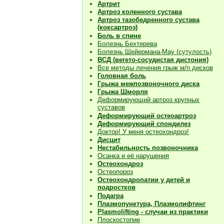
Артрит
Артроз коленного сустава
Артроз тазобедренного сустава
(коксартроз)
Боль в спине
Болезнь Бехтерева
Болезнь Шейермана-Мау (сутулость)
ВСД (вегето-сосудистая дистония)
Все методы лечения грыж м/п дисков
Головная боль
Грыжа межпозвоночного диска
Грыжа Шморля
Деформирующий артроз крупных
суставов
Деформирующий остеоартроз
Деформирующий спондилез
Доктор! У меня остеохондроз!
Дисцит
Нестабильность позвоночника
Осанка и её нарушения
Остеохондроз
Остеопороз
Остеохондропатии у детей и
подростков
Подагра
Плазмопунктура, Плазмолифтинг
Plasmolifting - случаи из практики
Плоскостопие