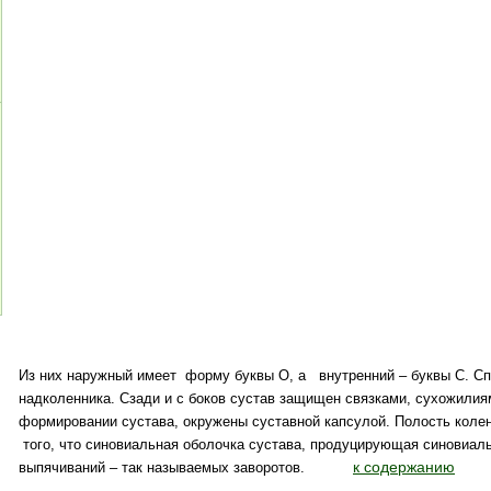
Из них наружный имеет
форму буквы О, а
внутренний – буквы С. С
надколенника. Сзади и с боков сустав защищен связками, сухожилия
формировании сустава, окружены суставной капсулой. Полость колен
того, что синовиальная оболочка сустава, продуцирующая синовиал
к содержанию
выпячиваний – так называемых заворотов.