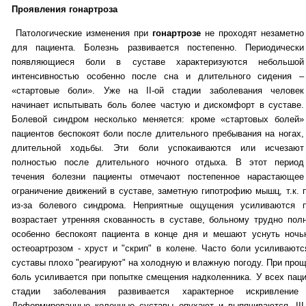
Проявления гонартроза
Патологические изменения при
гонартрозе
не проходят незаметно
для пациента.
Болезнь развивается постепенно.
Периодически
появляющиеся боли в суставе характеризуются небольшой
интенсивностью особенно после сна и длительного сидения –
«стартовые боли».
Уже на II-ой стадии заболевания человек
начинает испытывать боль более частую и дискомфорт в суставе.
Б
олевой синдром несколько меняется: кроме «стартовых болей»
пациентов беспокоят боли после длительного пребывания на ногах,
длительной ходьбы. Эти боли успокаиваются или исчезают
полностью после длительного ночного отдыха. В этот период
течения болезни пациенты отмечают постепенное нарастающее
ограничение движений в суставе, заметную гипотрофию мышц, т.к. 
из-за болевого синдрома.
Неприятные ощущения усиливаются пр
возрастает утренняя скованность в суставе, больному трудно полн
особенно беспокоят пациента в конце дня и мешают уснуть ноч
остеоартрозом - хруст и "скрип" в колене.
Часто боли усиливаютс
суставы плохо "реагируют" на холодную и влажную погоду.
При прощ
боль усиливается при попытке смещения надколенника.
У всех паци
стадии заболевания развивается характерное искривление
Деформированные коленные суставы опухают и выпячиваются.
II