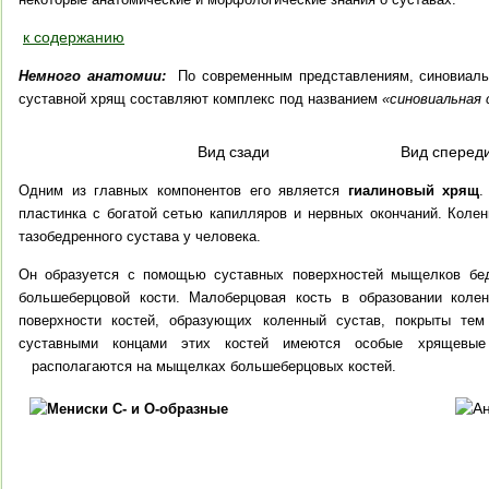
к содержанию
Немного анатомии:
По современным представлениям, синовиаль
суставной хрящ составляют комплекс под названием
«синовиальная 
Вид сзади Вид спереди без над
Одним из главных компонентов его является
гиалиновый хрящ
.
пластинка с богатой сетью капилляров и нервных окончаний.
Коленн
тазобедренного сустава у человека.
Он образуется с помощью суставных поверхностей мыщелков бед
большеберцовой кости. Малоберцовая кость в образовании колен
поверхности костей, образующих коленный сустав, покрыты т
суставными концами этих костей имеются особые хрящевы
располагаются на мыщелках большеберцовых костей.