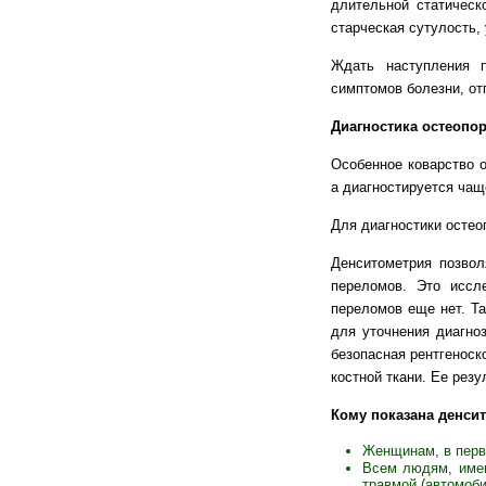
длительной статическо
старческая сутулость,
Ждать наступления п
симптомов болезни, от
Диагностика остеопо
Особенное коварство о
а диагностируется чащ
Для диагностики остео
Денситометрия позвол
переломов. Это иссл
переломов еще нет. Та
для уточнения диагно
безопасная рентгеноск
костной ткани. Ее рез
Кому показана денси
Женщинам, в перв
Всем людям, имев
травмой (автомоб