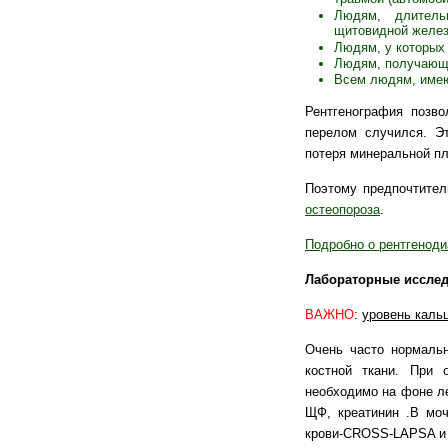
Людям, длитель
щитовидной желез
Людям, у которых 
Людям, получающи
Всем людям, имею
Рентгенография позво
перелом случился. Эт
потеря минеральной пл
Поэтому предпочтител
остеопороза
.
Подробно о рентгеноди
Лабораторные иссле
ВАЖНО
:
уровень кальц
Очень часто нормальн
костной ткани. При 
необходимо на фоне л
ЩФ, креатинин .В моч
крови-CROSS-LAPSA и о