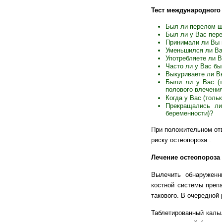
Тест международного 
Был ли перелом ш
Был ли у Вас пер
Принимали ли Вы г
Уменьшился ли Ва
Употребляете ли В
Часто ли у Вас бы
Выкуриваете ли Вы
Были ли у Вас (т
полового влечения
Когда у Вас (толь
Прекращались ли
беременности)?
При положительном отв
риску остеопороза .
Лечение остеопороза
Вылечить обнаруженн
костной системы преп
такового. В очередной
Таблетированный кальц