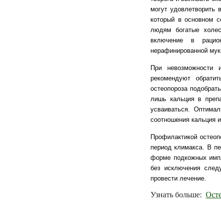
могут удовлетворить 
который в основном с
людям богатые холес
включение в рацион
нерафинированной муки
При невозможности 
рекомендуют обратит
остеопороза подобрать
лишь кальция в преп
усваиваться. Оптима
соотношения кальция и
Профилактикой остеоп
период климакса. В п
форме подкожных импл
без исключения след
провести лечение.
Узнать больше:
Осте