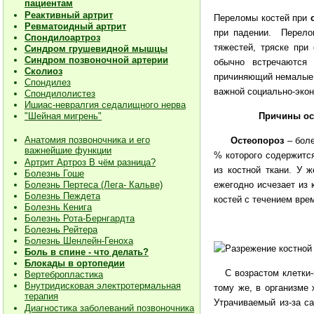
пациентам
Реактивный артрит
Переломы костей при
Ревматоидный артрит
при падении. Перело
Спондилоартроз
тяжестей, тряске пр
Синдром грушевидной мышцы
Синдром позвоночной артерии
обычно встречаются 
Сколиоз
причиняющий немалые 
Спондилез
важной социально-эко
Спондилолистез
Ишиас-невралгия седалищного нерва
Причины остео
"Шейная мигрень"
Анатомия позвоночника и его
Остеопороз
– боле
важнейшие функции
% которого содержится
Артрит Артроз В чём разница?
из костной ткани. У 
Болезнь Гоше
ежегодно исчезает из 
Болезнь Пертеса (Лега- Кальве)
Болезнь Пеждета
костей с течением вре
Болезнь Кенига
Болезнь Рота-Бернгардта
Болезнь Рейтера
Болезнь Шенлейн-Геноха
Боль в спине - что делать?
Блокады в ортопедии
С возрастом клетки-к
Вертебропластика
Внутридисковая электротермальная
тому же, в организме 
терапия
Утрачиваемый из-за са
Диагностика заболеваний позвоночника