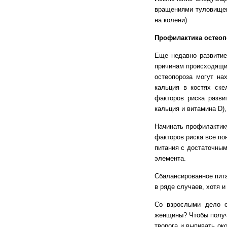
вращениями туловищем 
на колени)
Профилактика остеоп
Еще недавно развитие
причинам происходящи
остеопороза могут на
кальция в костях ск
факторов риска разви
кальция и витамина D)
Начинать профилактик
факторов риска все по
питания с достаточны
элемента.
Сбалансированное пита
в ряде случаев, хотя и
Со взрослыми дело о
женщины? Чтобы получ
творога и выпивать ок