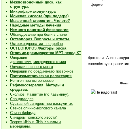
Межпозвоночный диск, как
структура.
Микрофармакопунктура
Мочевая кислота (при подагре)
Мышечный стереотип. Что это?
Народные методы лечения
Немного понятной физиологии
Обследование при боли в спине
Остеопороз. Вопросы и ответы.
Остеохондропатии - подробно
О
СТЕОПОРОЗ.Факторы риска
Отличие,преимущества МРТ перед КТ
Операция
брокколи. А вот аккур
дискэктомия,микродискэктомия
способствуют развитию
Опухоли спинного мозга
Операции по соединению позвонков
Постизометрическая релаксация
Рентген при остеопорозе
Факторы риск
Рефлексотерапия. Методы и
средства.
Сколиоз. Развитие (по Казьмину).
Спондилодез
Суставной синдром при васкулитах
Стеноз спинномозгового канала
Спина бифида
Синдром "конского хвоста"
Теория ИНЬ и ЯНЬ.Каналы и
мередианы.