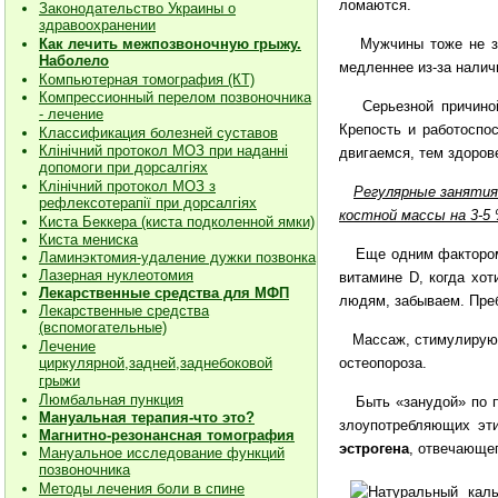
ломаются.
Законодательство Украины о
здравоохранении
Мужчины тоже не з
Как лечить межпозвоночную грыжу.
Наболело
медленнее из-за налич
Компьютерная томография (КТ)
Компрессионный перелом позвоночника
Серьезной причиной о
- лечение
Крепость и работоспо
Классификация болезней суставов
Клiнiчний протокол МОЗ при наданнi
двигаемся, тем здоров
допомоги при дорсалгiях
К
лiнiчний протокол МОЗ з
Регулярные занятия
рефлексотерапiї при дорсалгіях
костной массы на 3-5
Киста Беккера (киста подколенной ямки)
Киста мениска
Еще одним фактором р
Ламинэктомия-удаление дужки позвонка
Лазерная нуклеотомия
витамине D, когда хот
Лекарственные средства для МФП
людям, забываем. Преб
Лекарственные средства
(вспомогательные)
Массаж, стимулирующ
Лечение
остеопороза.
циркулярной,задней,заднебоковой
грыжи
Люмбальная пункция
Быть «занудой» по по
Мануальная терапия-что это?
злоупотребляющих эт
Магнитно-резонансная томография
эстрогена
, отвечающе
Мануальное исследование функций
позвоночника
Методы лечения боли в спине