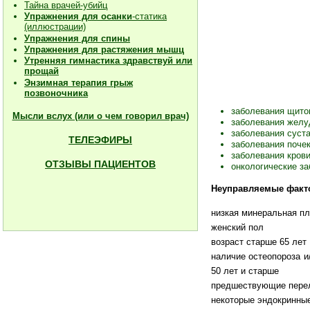
Тайна врачей-убийц
Упражнения для осанки
-статика
(иллюстрации)
Упражнения для спины
Упражнения для растяжения мышц
Утренняя гимнастика здравствуй или
прощай
Энзимная терапия грыж
позвоночника
заболевания щито
Мысли вслух (или о чем говорил врач)
заболевания желуд
заболевания суста
ТЕЛЕЭФИРЫ
заболевания почек
заболевания кров
ОТЗЫВЫ ПАЦИЕНТОВ
онкологические за
Неуправляемые фактор
низкая минеральная пл
женский пол
возраст старше 65 лет
наличие остеопороза и
50 лет и старше
предшествующие пере
некоторые эндокринны