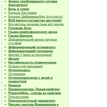
Артроз тазобедренного сустава
(коксартроз)
Боль в спине
Болезнь Бехтерева
Болезнь Шейермана-Мау (сутулость)
ВСД (вегето-сосудистая дистония)
Все методы лечения грыж м/п дисков
Головная боль
Грыжа межпозвоночного диска
Грыжа Шморля
Деформирующий артроз крупных
суставов
Деформирующий остеоартроз
Деформирующий спондилез
Доктор! У меня остеохондроз!
Дисцит
Нестабильность позвоночника
Осанка и её нарушения
Остеохондроз
Остеопороз
Остеохондропатии у детей и
подростков
Подагра
Плазмопунктура, Плазмолифтинг
Plasmolifting - случаи из практики
Плоскостопие
Плечелопаточный периартрит
Письмо доктора Владимирова к