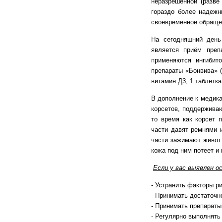
неразрешенной (разве
гораздо более надежн
своевременное обращен
На сегодняшний день
является приём преп
применяются ингибит
препараты «Бонвива» (
витамин Д3, 1 таблетка
В дополнение к медик
корсетов, поддержива
то время как корсет 
части давят ремнями 
части зажимают живот 
кожа под ним потеет и
Если у вас выявлен о
- Устранить факторы р
- Принимать достаточн
- Принимать препараты
- Регулярно выполнять