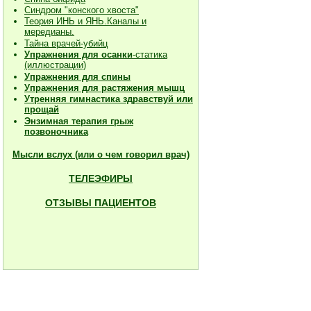
Синдром "конского хвоста"
Теория ИНЬ и ЯНЬ.Каналы и
мередианы.
Тайна врачей-убийц
Упражнения для осанки
-статика
(иллюстрации)
Упражнения для спины
Упражнения для растяжения мышц
Утренняя гимнастика здравствуй или
прощай
Энзимная терапия грыж
позвоночника
Мысли вслух (или о чем говорил врач)
ТЕЛЕЭФИРЫ
ОТЗЫВЫ ПАЦИЕНТОВ