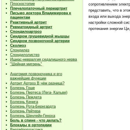
Плоскостопие
сопротивлением электр
Плечелопаточный периартрит
представить, что в эт
Письмо доктора Владимирова к
входа или выхода энер
пациентам
Реактивный артрит
настройки сложной сис
Ревматоидный артрит
протекания энергии Ци
Спондилоартроз
Синдром грушевидной мышцы
Синдром позвоночной артерии
Сколиоз
Спондилез
Спондилолистез
Ишиас-невралгия седалищного нерва
"Шейная мигрень"
Анатомия позвоночника и его
важнейшие функции
Артрит Артроз В чём разница?
Болезнь Гоше
Болезнь Пертеса (Лега- Кальве)
Болезнь Пеждета
Болезнь Кенига
Болезнь Рота-Бернгардта
Болезнь Рейтера
Болезнь Шенлейн-Геноха
Боль в спине - что делать?
Блокады в ортопедии
Вертебропластика