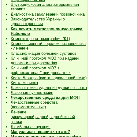
Внутридисковая электротермальная
терапия
Диагностика заболеваний позвоночника
Законодательство Украины о
здравоохранении
Как лечить межпозвоночную грыжу.
Наболело
Компьютерная томография (КТ)
Компрессионный перелом позвоночника
- лечение
Классификация болезней суставов
Клiнiчний протокол МОЗ при наданнi
допомоги при дорсалгiях
К
лiнiчний протокол МОЗ з
рефлексотерапiї при дорсалгіях
Киста Беккера (киста подколенной ямки)
Киста мениска
Ламинэктомия-удаление дужки позвонка
Лазерная нуклеотомия
Лекарственные средства для МФП
Лекарственные средства
(вспомогательные)
Лечение
циркулярной,задней,заднебоковой
грыжи
Люмбальная пункция
Мануальная терапия-что это?
Магнитно-резонансная томография