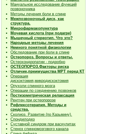
Мануальное исследование функций
позвоночника
Методы лечения боли в спине
Межпозвоночный диск, как
структура.
Микрофармакопунктура
Мочевая кислота (при подагре)
Мышечный стереотип. Что это?
Народные методы лечения
Немного понятной физиологии
Обследование при боли в спине
Остеопороз. Вопросы и ответы.
Остеохондропатии - подробно
О
СТЕОПОРОЗ.Факторы риска
Отличие,преимущества МРТ перед КТ
Операция
дискэктомия,микродискэктомия
Опухоли спинного мозга
Операции по соединению позвонков
Постизометрическая релаксация
Рентген при остеопорозе
Рефлексотерапия. Методы и
средства.
Сколиоз. Развитие (по Казьмину).
Спондилодез
Суставной синдром при васкулитах
Стеноз спинномозгового канала
Спина бифида