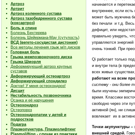
Артроз
начинается и перетекае
Артрит
внутреннее, если есть
Артроз коленного сустава
может быть мужчина б
Артроз тазобедренного сустава
(коксартроз)
без печали и т.д. Весь
Боль в спине
дефицит, или недостат
Болезнь Бехтерева
правильно увидеть, чт
Болезнь Шейермана-Мау (сутулость)
управляются энергией 
ВСД (вегето-сосудистая дистония)
Все методы лечения грыж м/п дисков
очень тонкий. При пре
Головная боль
Грыжа межпозвоночного диска
Qi
работает только под
Грыжа Шморля
и внутри тела (в преде
Деформирующий артроз крупных
суставов
всех живых существах,
Деформирующий остеоартроз
работают на всем про
Деформирующий спондилез
систему - они более т
Доктор! У меня остеохондроз!
Дисцит
были изучены эмпириче
Нестабильность позвоночника
время. Классики восточ
Осанка и её нарушения
свободно через эти пу
Остеохондроз
активной (ян), ни слиш
Остеопороз
Остеохондропатии у детей и
вовлекает их в активн
подростков
Подагра
Точки акупунктуры – 
Плазмопунктура, Плазмолифтинг
внешней средой.
Гово
Plasmolifting - случаи из практики