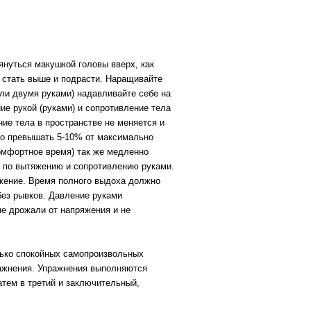
януться макушкой головы вверх, как
е стать выше и подрасти. Наращивайте
или двумя руками) надавливайте себе на
е рукой (руками) и сопротивление тела
е тела в пространстве не меняется и
но превышать 5-10% от максимально
омфортное время) так же медленно
е по вытяжению и сопротивлению руками.
жение. Время полного выдоха должно
без рывков. Давление руками
не дрожали от напряжения и не
лько спокойных самопроизвольных
ажнения. Упражнения выполняются
затем в третий и заключительный,