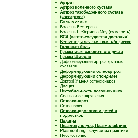
Артрит
Артроз коленного сустава
Артроз тазобедренного сустава
(коксартроз)
Боль в спине
Болезнь Бехтерева
Болезнь Шейермана-Мау (сутулость)
ВСД (вегето-сосудистая дистония)
Все методы лечения грыж м/п дисков
Головная боль
Грыжа межпозвоночного диска
Грыжа Шморля
Деформирующий артроз крупных
суставов
Деформирующий остеоартроз
Деформирующий спондилез
Доктор! У меня остеохондроз!
Дисцит
Нестабильность позвоночника
Осанка и её нарушения
Остеохондроз
Остеопороз
Остеохондропатии у детей и
подростков
Подагра
Плазмопунктура, Плазмолифтинг
Plasmolifting - случаи из практики
Плоскостопие