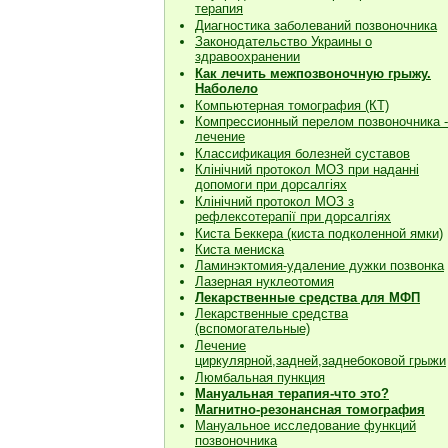
терапия
Диагностика заболеваний позвоночника
Законодательство Украины о
здравоохранении
Как лечить межпозвоночную грыжу.
Наболело
Компьютерная томография (КТ)
Компрессионный перелом позвоночника -
лечение
Классификация болезней суставов
Клiнiчний протокол МОЗ при наданнi
допомоги при дорсалгiях
К
лiнiчний протокол МОЗ з
рефлексотерапiї при дорсалгіях
Киста Беккера (киста подколенной ямки)
Киста мениска
Ламинэктомия-удаление дужки позвонка
Лазерная нуклеотомия
Лекарственные средства для МФП
Лекарственные средства
(вспомогательные)
Лечение
циркулярной,задней,заднебоковой грыжи
Люмбальная пункция
Мануальная терапия-что это?
Магнитно-резонансная томография
Мануальное исследование функций
позвоночника