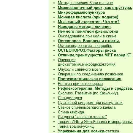
Методы лечения боли в спине
Межпозвоночный диск, как структура.
Микрофармакопунктура
Мочевая кислота (при подагре)
Мышечный стереотип. Что это?
Народные методы лечения
Немного понятной физиологии
Обследование при боли в спине
Остеопороз. Вопросы и ответы.
Остеохондропатии - подробно
О
СТЕОПОРОЗ.Факторы риска
Отличие,преимущества МРТ перед КТ
Операция
дискэктомия,микродискэктомия
Опухоли спинного мозга
Операции по соединению позвонков
Постизометрическая релаксация
Рентген при остеопорозе
Рефлексотерапия. Методы и средства.
Сколиоз. Развитие (по Казьмину).
Спондилодез
Суставной синдром при васкулитах
Стеноз спинномозгового канала
Спина бифида
Синдром "конского хвоста"
Теория ИНЬ и ЯНЬ.Каналы и мередианы.
Тайна врачей-убийц
Упражнения для осанки
-статика