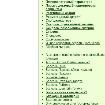
Плечелопаточный периартрит
Письмо доктора Владимирова к
пациентам
Реактивный артрит
Ревматоидный артрит
Спондилоартроз
Синдром грушевидной мышцы
Синдром позвоночной артерии
Сколиоз
Спондилез
Спондилолистез
Ишиас-невралгия седалищного нерва
"Шейная мигрень"
Анатомия позвоночника и его важнейшие
функции
Артрит Артроз В чём разница?
Болезнь Гоше
Болезнь Пертеса (Лега- Кальве)
Болезнь Пеждета
Болезнь Кенига
Болезнь Рота-Бернгардта
Болезнь Рейтера
Болезнь Шенлейн-Геноха
Боль в спине - что делать?
Блокады в ортопедии
Вертебропластика
Внутридисковая электротермальная