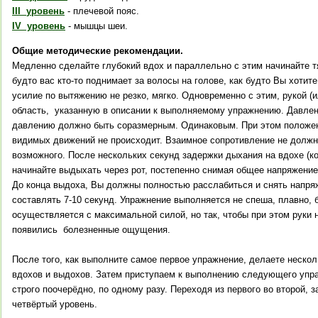
III
уровень
- плечевой пояс.
IV
уровень
- мышцы шеи.
Общие методические рекомендации.
Медленно сделайте глубокий вдох и параллельно с этим начинайте т
будто вас кто-то поднимает за волосы на голове, как будто Вы хотит
усилие по вытяжению не резко, мягко. Одновременно с этим, рукой (
область, указанную в описании к выполняемому упражнению. Давлени
давлению должно быть соразмерным. Одинаковым. При этом положени
видимых движений не происходит. Взаимное сопротивление не долж
возможного. После нескольких секунд задержки дыхания на вдохе (к
начинайте выдыхать через рот, постепенно снимая общее напряжени
До конца выдоха, Вы должны полностью расслабиться и снять напря
составлять 7-10 секунд. Упражнение выполняется не спеша, плавно, 
осуществляется с максимальной силой, но так, чтобы при этом руки 
появились болезненные ощущения.
После того, как выполните самое первое упражнение, делаете неско
вдохов и выдохов. Затем приступаем к выполнению следующего упр
строго поочерёдно, по одному разу. Переходя из первого во второй, 
четвёртый уровень.